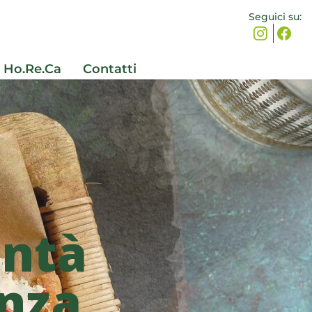
Seguici su:
e Ho.Re.Ca
Contatti
ntà
nza