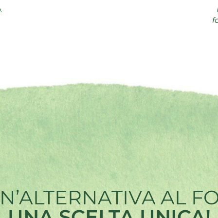
.
f
UN’ALTERNATIVA AL F
UNA SCELTA UNICA!