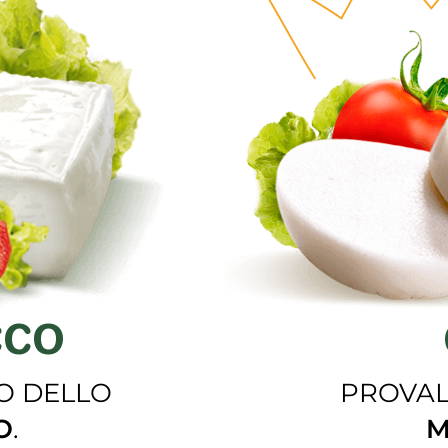
CCO
O DELLO
PROVAL
O
.
M