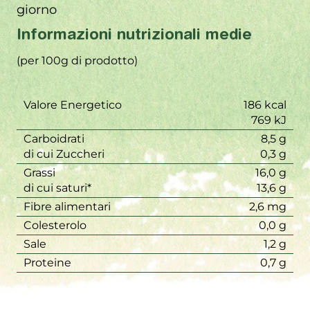
giorno
Informazioni nutrizionali medie
(per 100g di prodotto)
Valore Energetico
186 kcal
769 kJ
Carboidrati
8,5 g
di cui Zuccheri
0,3 g
Grassi
16,0 g
di cui saturi*
13,6 g
Fibre alimentari
2,6 mg
Colesterolo
0,0 g
Sale
1,2 g
Proteine
0,7 g