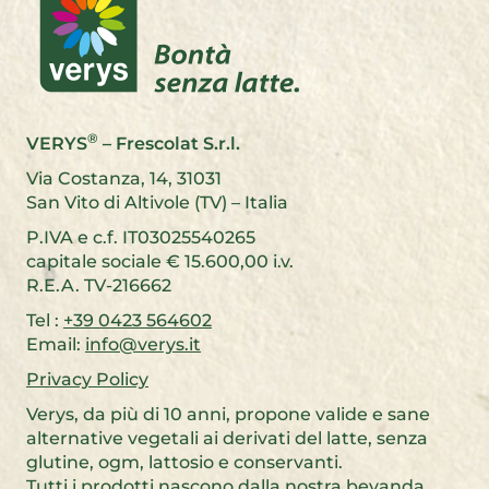
®
VERYS
– Frescolat S.r.l.
Via Costanza, 14, 31031
San Vito di Altivole (TV) – Italia
P.IVA e c.f. IT03025540265
capitale sociale € 15.600,00 i.v.
R.E.A. TV-216662
Tel :
+39 0423 564602
Email:
info@verys.it
Privacy Policy
Verys, da più di 10 anni, propone valide e sane
alternative vegetali ai derivati del latte, senza
glutine, ogm, lattosio e conservanti.
Tutti i prodotti nascono dalla nostra bevanda