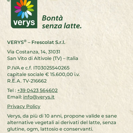
®
VERYS
– Frescolat S.r.l.
Via Costanza, 14, 31031
San Vito di Altivole (TV) – Italia
P.IVA e c.f. IT03025540265
capitale sociale € 15.600,00 i.v.
R.E.A. TV-216662
Tel :
+39 0423 564602
Email:
info@verys.it
Privacy Policy
Verys, da più di 10 anni, propone valide e sane
alternative vegetali ai derivati del latte, senza
glutine, ogm, lattosio e conservanti.